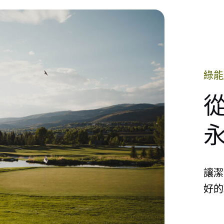
綠能
讓潔
好的