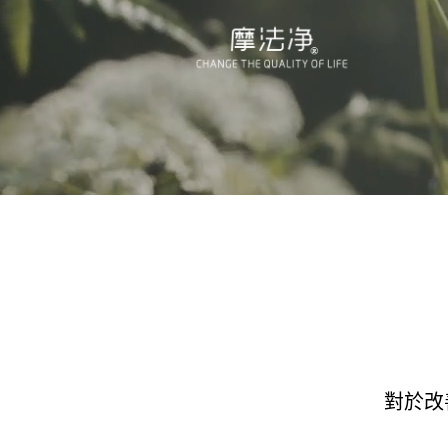
Skip
to
content
對於改