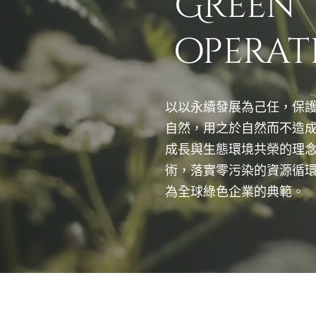
Green
operat
以以永續發展為己任，保
自然，用之於自然而不造
成長與生態環境共榮的理
術，落實零污染的資源循
為全球綠色企業的典範。