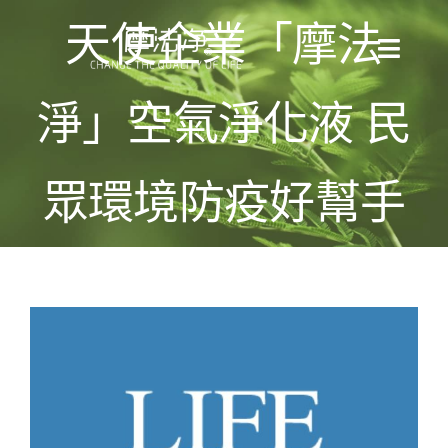
Skip
天使企業「摩法
to
Toggl
content
Naviga
淨」空氣淨化液 民
全部消息
產品目錄
眾環境防疫好幫手
使用方法
適用場景
View
檢測報告
Larger
Image
關於我們