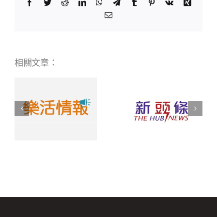
Facebook
Twitter
Reddit
LinkedIn
WhatsApp
Telegram
Tumblr
Pinterest
Vk
Xing
Email:
相關文章：
研
居家環境全
天使企業研
空
面保護 天使
發摩法淨空
與
企業推出
氣淨化液 與
挺
「摩法淨」
民眾一起挺
空氣淨化液
過疫情