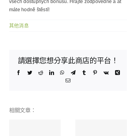
všech dostupných bonusů. Hrajte zodpovědně a ať
máte hodně štěstí!
其他消息
請選擇您想分享此商店的平台！
Facebook
Twitter
Reddit
LinkedIn
WhatsApp
Telegram
Tumblr
Pinterest
Vk
Xing
Email:
相關文章：
BetWinner
Online
Scopri i
ая
Bookmaker