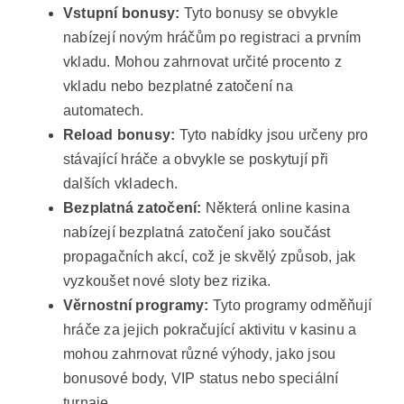
Vstupní bonusy:
Tyto bonusy se obvykle
nabízejí novým hráčům po registraci a prvním
vkladu. Mohou zahrnovat určité procento z
vkladu nebo bezplatné zatočení na
automatech.
Reload bonusy:
Tyto nabídky jsou určeny pro
stávající hráče a obvykle se poskytují při
dalších vkladech.
Bezplatná zatočení:
Některá online kasina
nabízejí bezplatná zatočení jako součást
propagačních akcí, což je skvělý způsob, jak
vyzkoušet nové sloty bez rizika.
Věrnostní programy:
Tyto programy odměňují
hráče za jejich pokračující aktivitu v kasinu a
mohou zahrnovat různé výhody, jako jsou
bonusové body, VIP status nebo speciální
turnaje.