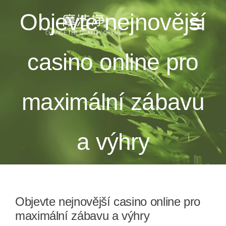
Skip
Objevte nejnovější
to
Toggl
content
Naviga
casino online pro
全部消息
產品目錄
maximální zábavu
使用方法
a výhry
適用場景
檢測報告
Objevte nejnovější casino online pro
關於我們
maximální zábavu a výhry