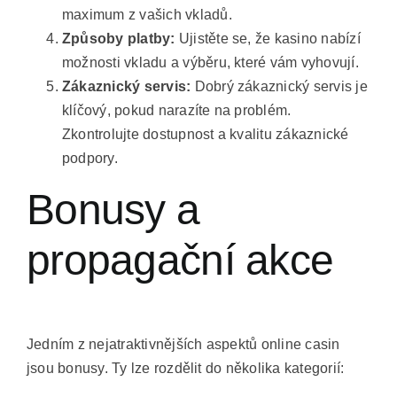
maximum z vašich vkladů.
Způsoby platby:
Ujistěte se, že kasino nabízí
možnosti vkladu a výběru, které vám vyhovují.
Zákaznický servis:
Dobrý zákaznický servis je
klíčový, pokud narazíte na problém.
Zkontrolujte dostupnost a kvalitu zákaznické
podpory.
Bonusy a
propagační akce
Jedním z nejatraktivnějších aspektů online casin
jsou bonusy. Ty lze rozdělit do několika kategorií: