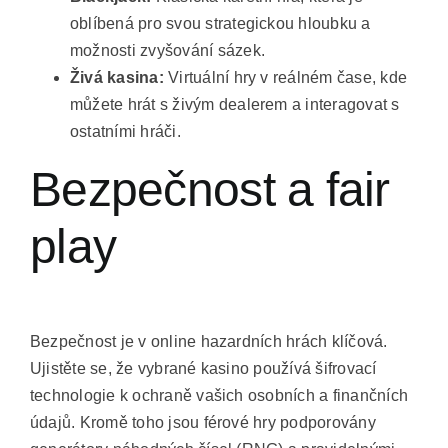
oblíbená pro svou strategickou hloubku a
možnosti zvyšování sázek.
Živá kasina:
Virtuální hry v reálném čase, kde
můžete hrát s živým dealerem a interagovat s
ostatními hráči.
Bezpečnost a fair
play
Bezpečnost je v online hazardních hrách klíčová.
Ujistěte se, že vybrané kasino používá šifrovací
technologie k ochraně vašich osobních a finančních
údajů. Kromě toho jsou férové hry podporovány