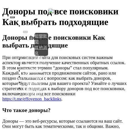
Skip
Доноры под все поисковики
to
content
Как выбрать подходящие
Toggle
全部消息
Navigation
Доноры под все поисковики Как
相關新
聞
выбрать подходящие
其他消
息
При оптимизации сайта для поисковых систем важным
產品目錄
аспектом является получение качественных обратных ссылок.
使用方法
В этом контексте термин “доноры” стал популярным.
適用場景
Каждый, кто занимается продвижением сайтов, рано или
檢測報告
поздно сталкивается с вопросом: как выбрать доноров,
關於我們
которые будут полезны для вашего проекта? Узнайте о лучших
常見問題
стратегиях и подходах к выбору доноров под все поисковики,
включая доноры под все поисковики
聯絡我們
https://t.me/effovenon_backlinks
.
Что такое доноры?
Доноры — это веб-ресурсы, которые ссылаются на ваш сайт.
Они могут быть как тематическими, так и общими. Важно,