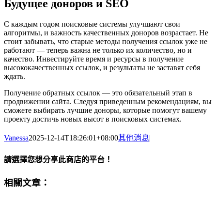
Будущее доноров и SEO
С каждым годом поисковые системы улучшают свои
алгоритмы, и важность качественных доноров возрастает. Не
стоит забывать, что старые методы получения ссылок уже не
работают — теперь важна не только их количество, но и
качество. Инвестируйте время и ресурсы в получение
высококачественных ссылок, и результаты не заставят себя
ждать.
Получение обратных ссылок — это обязательный этап в
продвижении сайта. Следуя приведенным рекомендациям, вы
сможете выбирать лучшие доноры, которые помогут вашему
проекту достичь новых высот в поисковых системах.
Vanessa
2025-12-14T18:26:01+08:00
其他消息
|
請選擇您想分享此商店的平台！
Facebook
Twitter
Reddit
LinkedIn
WhatsApp
Telegram
Tumblr
Pinterest
Vk
Xing
Email:
相關文章：