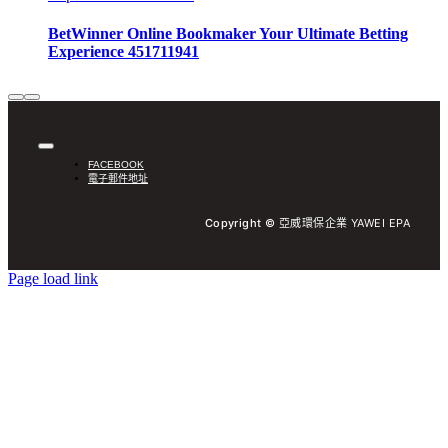
BetWinner Online Bookmaker Your Ultimate Betting
Experience 451711941
Toggle
FACEBOOK
Navigation
電子郵件地址
Copyright ©
亞威環保企業 YAWEI EPA
Page load link
Go
to
Top