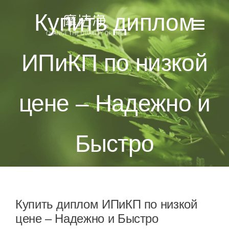
Skip
Купить диплом
to
Toggl
content
Naviga
ИПиКП по низкой
全部消息
產品目錄
цене – Надежно и
使用方法
Быстро
適用場景
檢測報告
Купить диплом ИПиКП по низкой
關於我們
цене – Надежно и Быстро