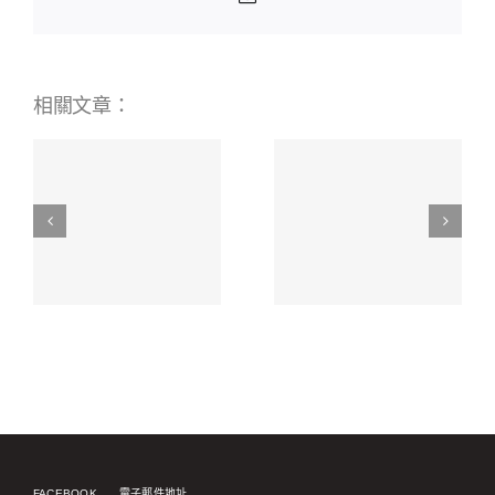
相關文章：
BetWinner
Online
Scopri i
ая
Bookmaker
Migliori
я
Your
Mobile
Ultimate
Casino
о
Betting
Stranieri
Experience
451711941
FACEBOOK
電子郵件地址