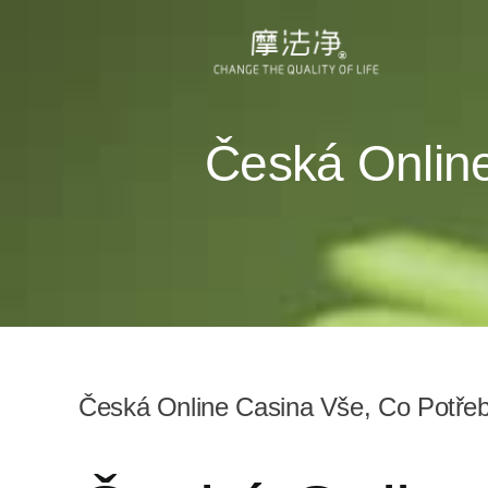
Skip
to
content
Česká Online
Česká Online Casina Vše, Co Potřeb