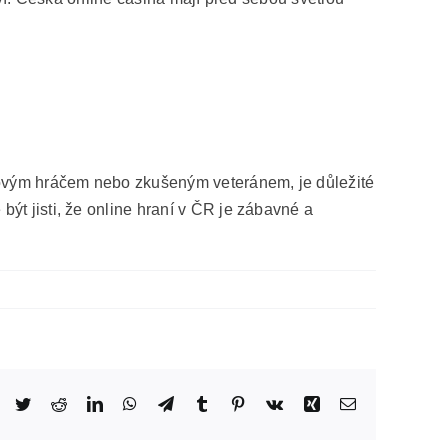
 novým hráčem nebo zkušeným veteránem, je důležité
být jisti, že online hraní v ČR je zábavné a
Facebook
Twitter
Reddit
LinkedIn
WhatsApp
Telegram
Tumblr
Pinterest
Vk
Xing
Email: