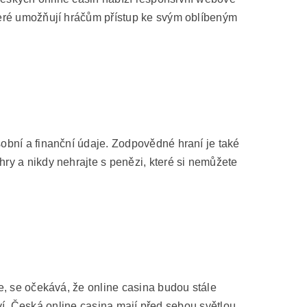
 které umožňují hráčům přístup ke svým oblíbeným
sobní a finanční údaje. Zodpovědné hraní je také
hry a nikdy nehrajte s penězi, které si nemůžete
ce, se očekává, že online casina budou stále
větví. Česká online casina mají před sebou světlou