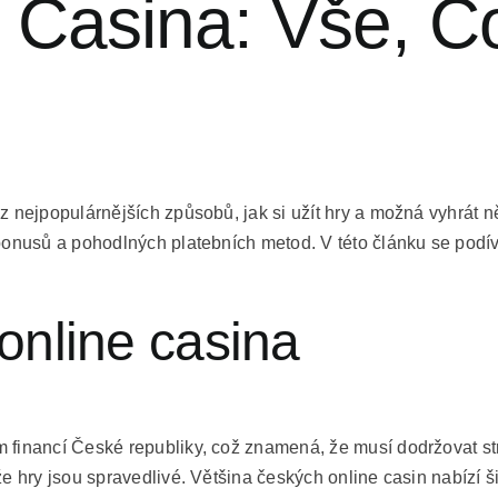
 Casina: Vše, C
 z nejpopulárnějších způsobů, jak si užít hry a možná vyhrát 
 bonusů a pohodlných platebních metod. V této článku se podí
online casina
financí České republiky, což znamená, že musí dodržovat strik
e hry jsou spravedlivé. Většina českých online casin nabízí ši